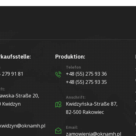
rkaufsstelle:
Produktion:
n
Telefon
 279 91 81
+48 (55) 275 93 36
+48 (55) 275 93 35
ft:
awska-Straße 20,
Anschrift:
0 Kwidzyn
Kwidzyńska-Straße 87,
82-500 Rakowiec
.kwidzyn@oknamh.pl
Email:
zamowienia@oknamh.pl