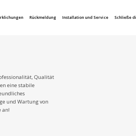
rklichungen
Rückmeldung
Installation und Service
Schließe d
n
fessionalität, Qualität
en eine stabile
reundliches
age und Wartung von
 an!