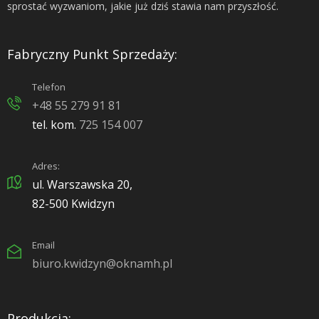
sprostać wyzwaniom, jakie już dziś stawia nam przyszłość.
Fabryczny Punkt Sprzedaży:
Telefon
+48 55 279 91 81
tel. kom.
725 154 007
Adres:
ul. Warszawska 20,
82-500 Kwidzyn
Email
biuro.kwidzyn@oknamh.pl
Produkcja: