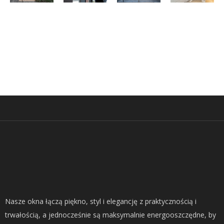
Drzwi
Drzwi
Drzwi
Drzwi
aluminiowe
stalowe
PCV
wewn
Nasze okna łączą piękno, styl i elegancję z praktycznością i
trwałością, a jednocześnie są maksymalnie energooszczędne, by