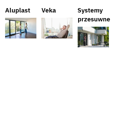
Aluplast
Veka
Systemy
przesuwne
VEKA
Aluplast
SOFTLINE
NEO
VEKAMO
82
82
MD