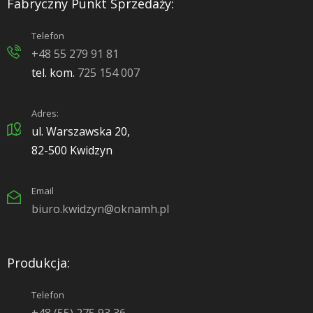
Fabryczny Punkt Sprzedaży:
Telefon
+48 55 279 91 81
tel. kom.
725 154 007
Adres:
ul. Warszawska 20,
82-500 Kwidzyn
Email
biuro.kwidzyn@oknamh.pl
Produkcja:
Telefon