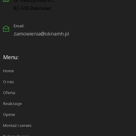
ul. Kwidzyńska 87,
82-500 Rakowiec
Email:
zamowienia@oknamh.pl
Menu:
Home
O nas
Oferta
Realizacje
Opinie
Montaż i serwis